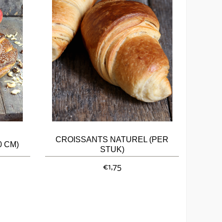
CROISSANTS NATUREL (PER
0 CM)
STUK)
€1,75