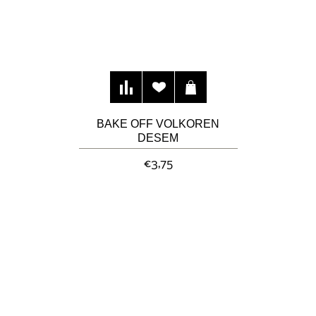
BAKE OFF VOLKOREN
DESEM
MEERGRANENBROOD MET
€3,75
ZADEN