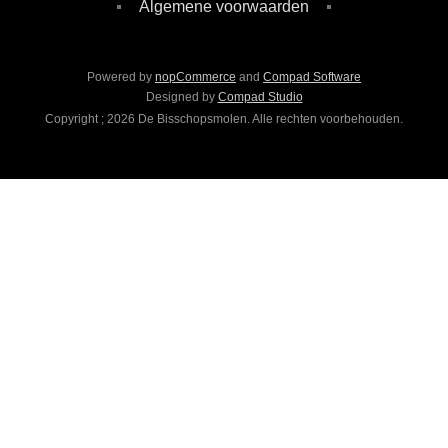
Algemene voorwaarden
Powered by
nopCommerce
and
Compad Software
Designed by
Compad Studio
Copyright ; 2026 De Bisschopsmolen. Alle rechten voorbehouden.