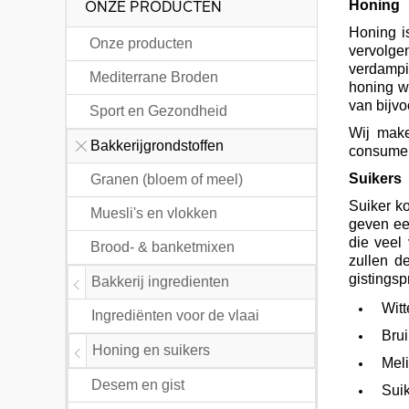
Honing
ONZE PRODUCTEN
Honing i
Onze producten
vervolge
verdampi
Mediterrane Broden
honing w
van bijvo
Sport en Gezondheid
Wij make
Bakkerijgrondstoffen
consumen
Suikers
Granen (bloem of meel)
Suiker ko
Muesli's en vlokken
geven een
die veel
Brood- & banketmixen
zullen d
gistingsp
Bakkerij ingredienten
Witt
Ingrediënten voor de vlaai
Brui
Honing en suikers
Meli
Desem en gist
Suik