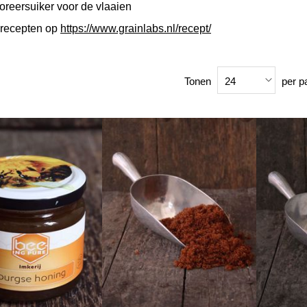
reersuiker voor de vlaaien
 recepten op
https://www.grainlabs.nl/recept/
Tonen
per p
24