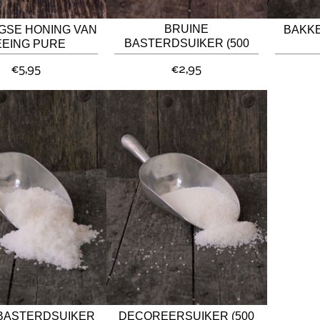
BRUINE
GSE HONING VAN
BAKKE
BASTERDSUIKER (500
EEING PURE
GRAM)
€5,95
€2,95
 BASTERDSUIKER
DECOREERSUIKER (500