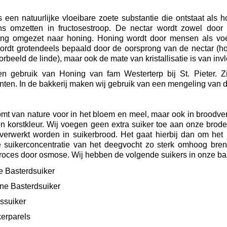
s een natuurlijke vloeibare zoete substantie die ontstaat als
ns omzetten in fructosestroop. De nectar wordt zowel doo
ng omgezet naar honing. Honing wordt door mensen als voe
ordt grotendeels bepaald door de oorsprong van de nectar (
orbeeld de linde), maar ook de mate van kristallisatie is van i
n gebruik van Honing van fam Westerterp bij St. Pieter. Z
ten. In de bakkerij maken wij gebruik van een mengeling van d
mt van nature voor in het bloem en meel, maar ook in broodver
 korstkleur. Wij voegen geen extra suiker toe aan onze broden.
 verwerkt worden in suikerbrood. Het gaat hierbij dan om het 
e suikerconcentratie van het deegvocht zo sterk omhoog bre
roces door osmose. Wij hebben de volgende suikers in onze bak
e Basterdsuiker
ne Basterdsuiker
ssuiker
erparels