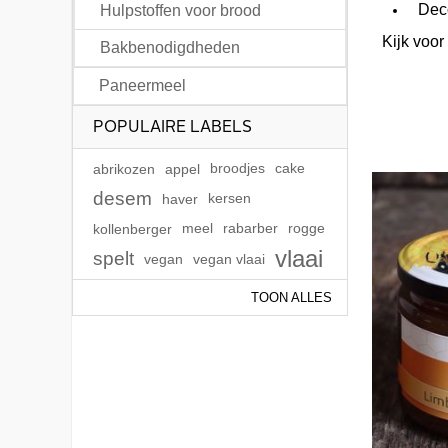
Deco
Hulpstoffen voor brood
Kijk voor
Bakbenodigdheden
Paneermeel
POPULAIRE LABELS
abrikozen
appel
broodjes
cake
desem
haver
kersen
kollenberger
meel
rabarber
rogge
vlaai
spelt
vegan
vegan vlaai
TOON ALLES