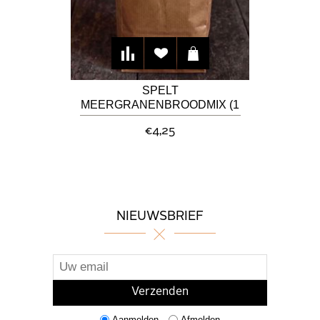
SPELT
MEERGRANENBROODMIX (1
KG)
€4,25
NIEUWSBRIEF
Aanmelden
Afmelden