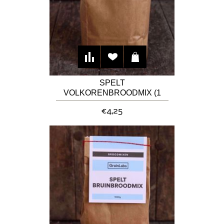
SPELT
VOLKORENBROODMIX (1
KG)
€4,25