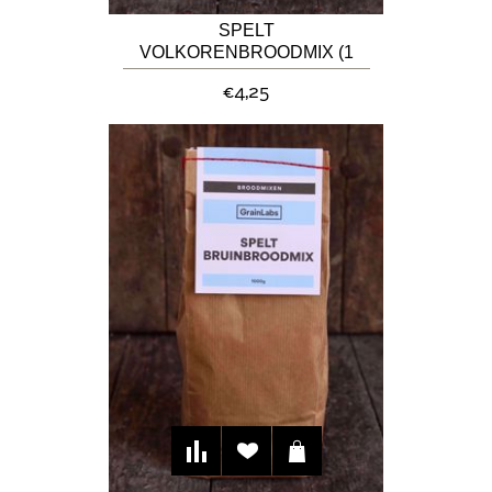
SPELT
VOLKORENBROODMIX (1
KG)
€4,25