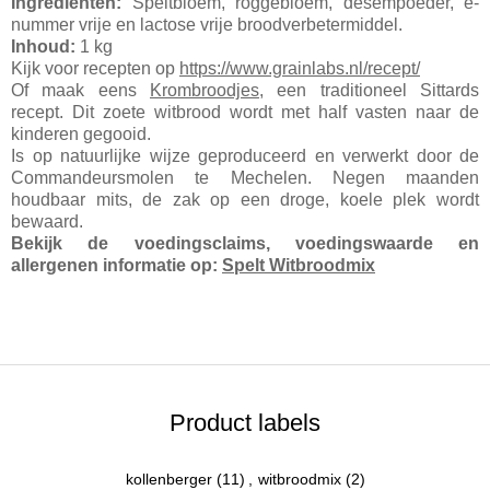
Ingrediënten:
Speltbloem, roggebloem, desempoeder, e-
nummer vrije en lactose vrije broodverbetermiddel.
Inhoud:
1 kg
Kijk voor recepten op
https://www.grainlabs.nl/recept/
Of maak eens
Krombroodjes
, een traditioneel Sittards
recept. Dit zoete witbrood wordt met half vasten naar de
kinderen gegooid.
Is op natuurlijke wijze geproduceerd en verwerkt door de
Commandeursmolen te Mechelen. Negen maanden
houdbaar mits, de zak op een droge, koele plek wordt
bewaard.
Bekijk de voedingsclaims, voedingswaarde en
allergenen informatie op:
Spelt Witbroodmix
Product labels
kollenberger
(11)
,
witbroodmix
(2)