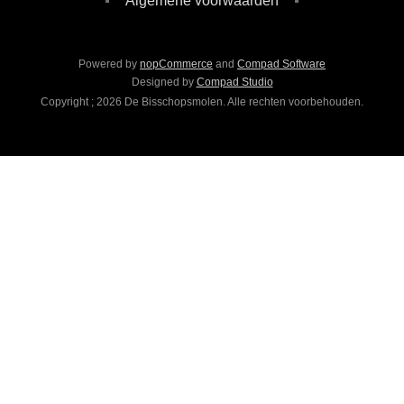
Algemene voorwaarden
Powered by
nopCommerce
and
Compad Software
Designed by
Compad Studio
Copyright ; 2026 De Bisschopsmolen. Alle rechten voorbehouden.