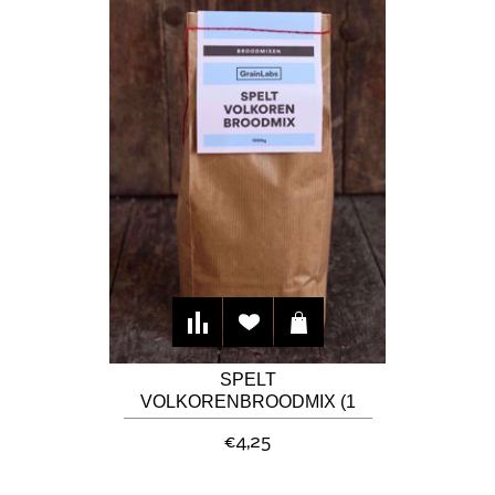
SPELT
VOLKORENBROODMIX (1
KG)
€4,25