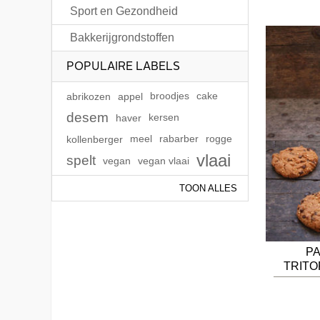
Sport en Gezondheid
Bakkerijgrondstoffen
POPULAIRE LABELS
abrikozen
appel
broodjes
cake
desem
haver
kersen
kollenberger
meel
rabarber
rogge
vlaai
spelt
vegan
vegan vlaai
TOON ALLES
P
TRIT
CHOC