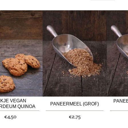
AKJE VEGAN
PANEE
PANEERMEEL (GROF)
ORDEUM QUINOA
OLADEKOEKJES
€4,50
€2,75