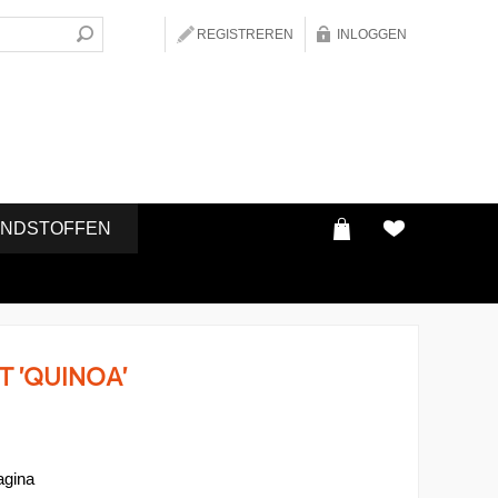
REGISTREREN
INLOGGEN
ONDSTOFFEN
 'QUINOA'
agina