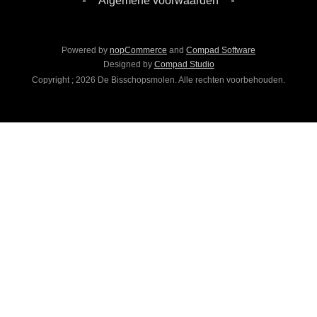
Algemene voorwaarden
Powered by
nopCommerce
and
Compad Software
Designed by
Compad Studio
Copyright ; 2026 De Bisschopsmolen. Alle rechten voorbehouden.