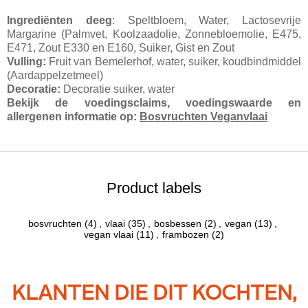
Ingrediënten deeg
: Speltbloem, Water, Lactosevrije
Margarine (Palmvet, Koolzaadolie, Zonnebloemolie, E475,
E471, Zout E330 en E160, Suiker, Gist en Zout
Vulling:
Fruit van Bemelerhof, water, suiker, koudbindmiddel
(Aardappelzetmeel)
Decoratie:
Decoratie suiker, water
Bekijk de voedingsclaims, voedingswaarde en
allergenen informatie op:
Bosvruchten Veganvlaai
Product labels
bosvruchten
(4)
,
vlaai
(35)
,
bosbessen
(2)
,
vegan
(13)
,
vegan vlaai
(11)
,
frambozen
(2)
KLANTEN DIE DIT KOCHTEN,