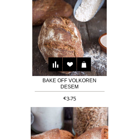
BAKE OFF VOLKOREN
DESEM
MEERGRANENBROOD MET
€3,75
ZADEN