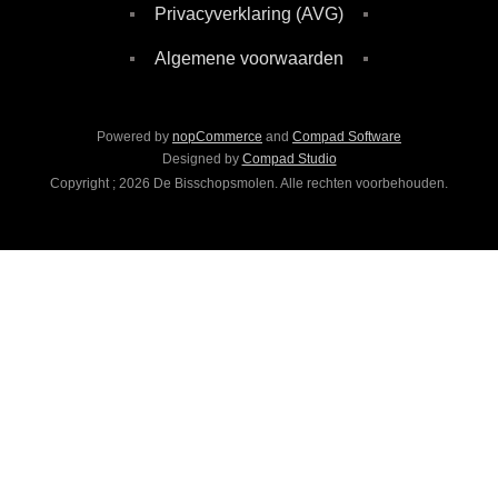
Privacyverklaring (AVG)
Algemene voorwaarden
Powered by
nopCommerce
and
Compad Software
Designed by
Compad Studio
Copyright ; 2026 De Bisschopsmolen. Alle rechten voorbehouden.