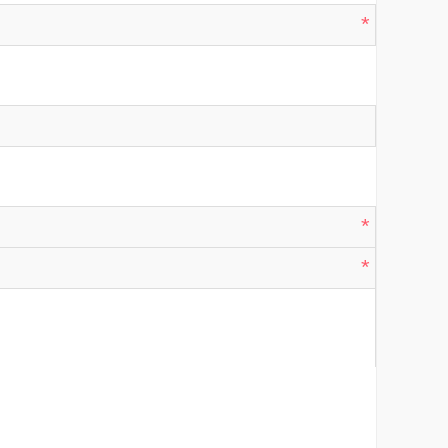
*
*
*