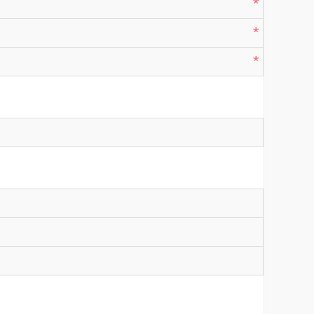
*
*
*