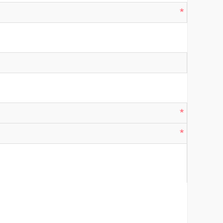
*
*
*