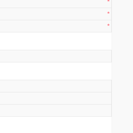
*
*
*